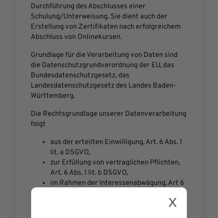
Durchführung des Abschlusses einer
Schulung/Unterweisung. Sie dient auch der
Erstellung von Zertifikaten nach erfolgreichem
Abschluss von Onlinekursen.
Grundlage für die Verarbeitung von Daten sind
die Datenschutzgrundverordnung der EU, das
Bundesdatenschutzgesetz, das
Landesdatenschutzgesetz des Landes Baden-
Württemberg.
Die Rechtsgrundlage unserer Datenverarbeitung
folgt
aus der erteilten Einwilligung, Art. 6 Abs. 1
lit. a DSGVO,
zur Erfüllung von vertraglichen Pflichten,
Art. 6 Abs. 1 lit. b DSGVO,
im Rahmen der Interessenabwägung, Art 6
Abs. 1 lit. f DSGVO.
x
Sofern wir Ihre im Sinne des Art. 6 Abs. 1 lit. a